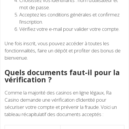
Choisissez vos identifiants : nom d’utilisateur et
mot de passe.
Acceptez les conditions générales et confirmez
l’inscription.
Vérifiez votre e-mail pour valider votre compte.
Une fois inscrit, vous pouvez accéder à toutes les
fonctionnalités, faire un dépôt et profiter des bonus de
bienvenue.
Quels documents faut-il pour la
vérification ?
Comme la majorité des casinos en ligne légaux, Ra
Casino demande une vérification d’identité pour
sécuriser votre compte et prévenir la fraude. Voici un
tableau récapitulatif des documents acceptés :