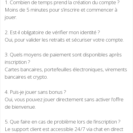
1. Combien de temps prend la création du compte ?
Moins de 5 minutes pour s’inscrire et commencer à
jouer.
2. Est-il obligatoire de vérifier mon identité ?
Oui, pour valider les retraits et sécuriser votre compte.
3. Quels moyens de paiement sont disponibles après
inscription ?
Cartes bancaires, portefeuilles électroniques, virements
bancaires et crypto.
4. Puis-je jouer sans bonus ?
Oui, vous pouvez jouer directement sans activer l’offre
de bienvenue.
5. Que faire en cas de problème lors de l’inscription ?
Le support client est accessible 24/7 via chat en direct