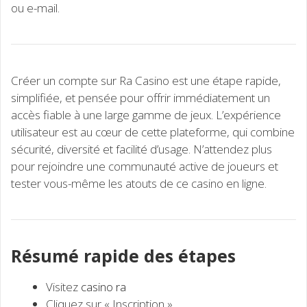
ou e-mail.
Créer un compte sur Ra Casino est une étape rapide,
simplifiée, et pensée pour offrir immédiatement un
accès fiable à une large gamme de jeux. L’expérience
utilisateur est au cœur de cette plateforme, qui combine
sécurité, diversité et facilité d’usage. N’attendez plus
pour rejoindre une communauté active de joueurs et
tester vous-même les atouts de ce casino en ligne.
Résumé rapide des étapes
Visitez
casino ra
Cliquez sur « Inscription »