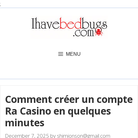
Skip
;
to
content
MENU
Comment créer un compte
Ra Casino en quelques
minutes
December 7, 2025
by
shimionson@gmail.com