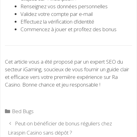
Renseignez vos données personnelles
Validez votre compte par e-mail
Effectuez la vérification d’identité
Commencez à jouer et profitez des bonus
Cet article vous a été proposé par un expert SEO du
secteur iGaming, soucieux de vous fournir un guide clair
et efficace vers votre première expérience sur Ra
Casino. Bonne chance et jeu responsable !
Categories
Bed Bugs
Peut-on bénéficier de bonus réguliers chez
Liraspin Casino sans dépôt ?