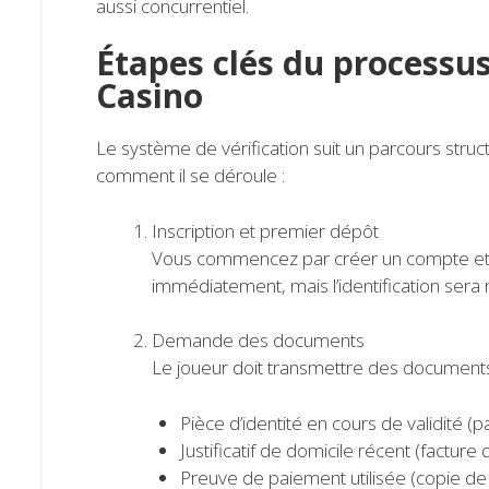
aussi concurrentiel.
Étapes clés du processu
Casino
Le système de vérification suit un parcours struc
comment il se déroule :
Inscription et premier dépôt
Vous commencez par créer un compte et 
immédiatement, mais l’identification sera r
Demande des documents
Le joueur doit transmettre des documents o
Pièce d’identité en cours de validité (
Justificatif de domicile récent (facture
Preuve de paiement utilisée (copie de 