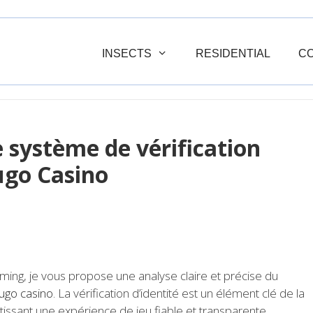
INSECTS
RESIDENTIAL
C
système de vérification
ugo Casino
ming, je vous propose une analyse claire et précise du
ugo casino
. La vérification d’identité est un élément clé de la
tissant une expérience de jeu fiable et transparente.