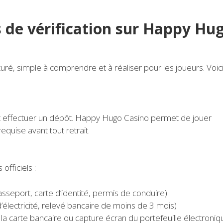
s de vérification sur Happy Hu
turé, simple à comprendre et à réaliser pour les joueurs. Voic
effectuer un dépôt. Happy Hugo Casino permet de jouer
equise avant tout retrait.
fficiels :
passeport, carte d’identité, permis de conduire)
 d’électricité, relevé bancaire de moins de 3 mois)
la carte bancaire ou capture écran du portefeuille électroniq