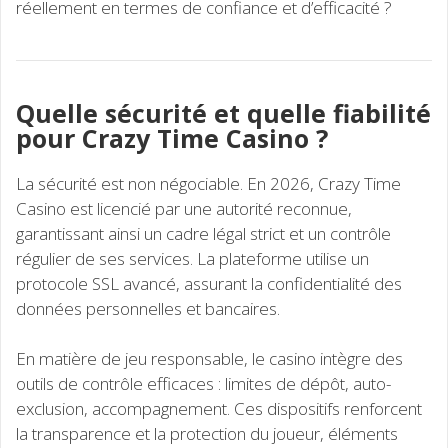
réellement en termes de confiance et d’efficacité ?
Quelle sécurité et quelle fiabilité
pour Crazy Time Casino ?
La sécurité est non négociable. En 2026, Crazy Time
Casino est licencié par une autorité reconnue,
garantissant ainsi un cadre légal strict et un contrôle
régulier de ses services. La plateforme utilise un
protocole SSL avancé, assurant la confidentialité des
données personnelles et bancaires.
En matière de jeu responsable, le casino intègre des
outils de contrôle efficaces : limites de dépôt, auto-
exclusion, accompagnement. Ces dispositifs renforcent
la transparence et la protection du joueur, éléments