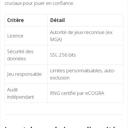
cruciaux pour jouer en confiance.
Critère
Détail
Autorité de jeux reconnue (ex.
Licence
MGA)
Sécurité des
SSL 256 bits
données
Limites personnalisables, auto-
Jeu responsable
exclusion
Audit
RNG certifié par eCOGRA
indépendant