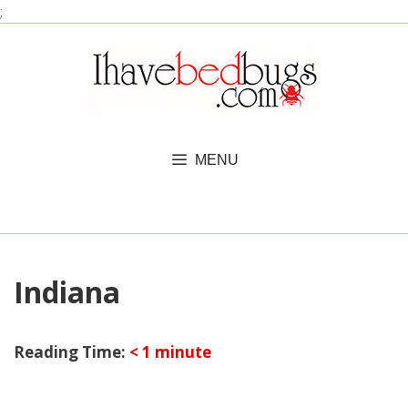
Skip
;
to
content
MENU
Indiana
Reading Time:
< 1
minute