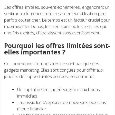
Les offres limitées, souvent éphémères, engendrent un
sentiment d’urgence, mais retarder leur utilisation peut
parfois coûter cher. Le temps est un facteur crucial pour
maximiser les bonus, les free spins ou les remises qui,
une fois expirés, disparaissent sans avertissement.
Pourquoi les offres limitées sont-
elles importantes ?
Ces promotions temporaires ne sont pas que des
gadgets marketing. Elles sont conçues pour offrir aux
joueurs des opportunités accrues, notamment :
Un capital de jeu supérieur grâce aux bonus
immédiats
La possibilité d’explorer de nouveaux jeux sans
risque financier