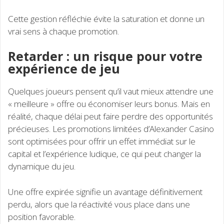
Cette gestion réfléchie évite la saturation et donne un
vrai sens à chaque promotion.
Retarder : un risque pour votre
expérience de jeu
Quelques joueurs pensent qu’il vaut mieux attendre une
« meilleure » offre ou économiser leurs bonus. Mais en
réalité, chaque délai peut faire perdre des opportunités
précieuses. Les promotions limitées d’Alexander Casino
sont optimisées pour offrir un effet immédiat sur le
capital et l’expérience ludique, ce qui peut changer la
dynamique du jeu.
Une offre expirée signifie un avantage définitivement
perdu, alors que la réactivité vous place dans une
position favorable.