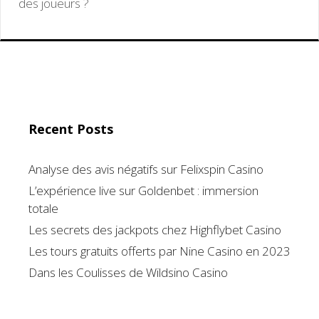
des joueurs ?
Recent Posts
Analyse des avis négatifs sur Felixspin Casino
L’expérience live sur Goldenbet : immersion
totale
Les secrets des jackpots chez Highflybet Casino
Les tours gratuits offerts par Nine Casino en 2023
Dans les Coulisses de Wildsino Casino