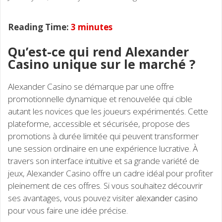
Reading Time:
3
minutes
Qu’est-ce qui rend Alexander
Casino unique sur le marché ?
Alexander Casino se démarque par une offre
promotionnelle dynamique et renouvelée qui cible
autant les novices que les joueurs expérimentés. Cette
plateforme, accessible et sécurisée, propose des
promotions à durée limitée qui peuvent transformer
une session ordinaire en une expérience lucrative. À
travers son interface intuitive et sa grande variété de
jeux, Alexander Casino offre un cadre idéal pour profiter
pleinement de ces offres. Si vous souhaitez découvrir
ses avantages, vous pouvez visiter
alexander casino
pour vous faire une idée précise.