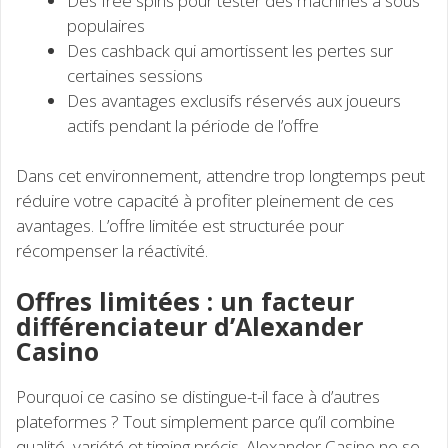
Des free spins pour tester des machines à sous
populaires
Des cashback qui amortissent les pertes sur
certaines sessions
Des avantages exclusifs réservés aux joueurs
actifs pendant la période de l’offre
Dans cet environnement, attendre trop longtemps peut
réduire votre capacité à profiter pleinement de ces
avantages. L’offre limitée est structurée pour
récompenser la réactivité.
Offres limitées : un facteur
différenciateur d’Alexander
Casino
Pourquoi ce casino se distingue-t-il face à d’autres
plateformes ? Tout simplement parce qu’il combine
qualité, variété et timing précis. Alexander Casino ne se