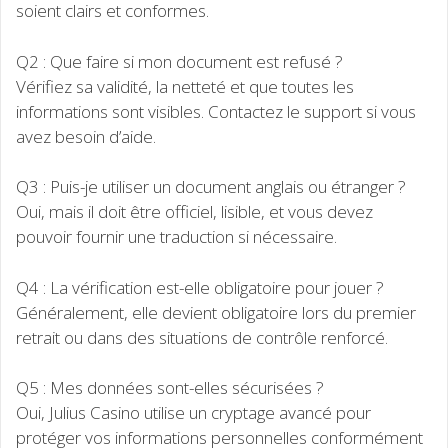
soient clairs et conformes.
Q2 : Que faire si mon document est refusé ?
Vérifiez sa validité, la netteté et que toutes les
informations sont visibles. Contactez le support si vous
avez besoin d’aide.
Q3 : Puis-je utiliser un document anglais ou étranger ?
Oui, mais il doit être officiel, lisible, et vous devez
pouvoir fournir une traduction si nécessaire.
Q4 : La vérification est-elle obligatoire pour jouer ?
Généralement, elle devient obligatoire lors du premier
retrait ou dans des situations de contrôle renforcé.
Q5 : Mes données sont-elles sécurisées ?
Oui, Julius Casino utilise un cryptage avancé pour
protéger vos informations personnelles conformément