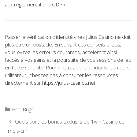
aux réglementations GDPR.
Passer la vérification d’identité chez Julius Casino ne doit
plus être un obstacle. En suivant ces conseils précis,
vous évitez les erreurs courantes, accélérant ainsi
l’accès à vos gains et la poursuite de vos sessions de jeu
en toute sérénité. Pour mieux appréhender le parcours
utilisateur, n’hésitez pas à consulter les ressources
directement sur
https://julius-casinos.net
.
Categories
Bed Bugs
Quels sont les bonus exclusifs de 1win Casino ce
mois-ci ?