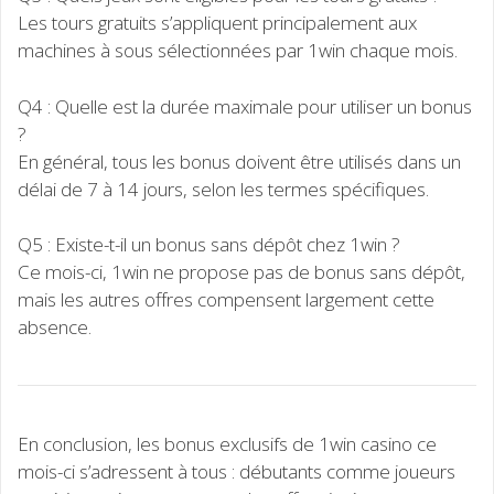
Les tours gratuits s’appliquent principalement aux
machines à sous sélectionnées par 1win chaque mois.
Q4 : Quelle est la durée maximale pour utiliser un bonus
?
En général, tous les bonus doivent être utilisés dans un
délai de 7 à 14 jours, selon les termes spécifiques.
Q5 : Existe-t-il un bonus sans dépôt chez 1win ?
Ce mois-ci, 1win ne propose pas de bonus sans dépôt,
mais les autres offres compensent largement cette
absence.
En conclusion, les bonus exclusifs de 1win casino ce
mois-ci s’adressent à tous : débutants comme joueurs