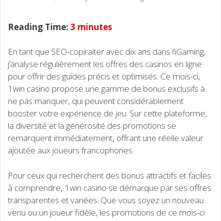
Reading Time:
3
minutes
En tant que SEO-copiraiter avec dix ans dans l’iGaming,
j’analyse régulièrement les offres des casinos en ligne
pour offrir des guides précis et optimisés. Ce mois-ci,
1win casino propose une gamme de bonus exclusifs à
ne pas manquer, qui peuvent considérablement
booster votre expérience de jeu. Sur cette plateforme,
la diversité et la générosité des promotions se
remarquent immédiatement, offrant une réelle valeur
ajoutée aux joueurs francophones.
Pour ceux qui recherchent des bonus attractifs et faciles
à comprendre, 1win casino se démarque par ses offres
transparentes et variées. Que vous soyez un nouveau
venu ou un joueur fidèle, les promotions de ce mois-ci