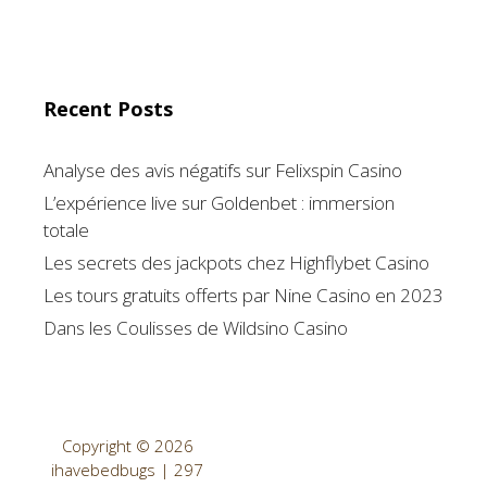
Recent Posts
Analyse des avis négatifs sur Felixspin Casino
L’expérience live sur Goldenbet : immersion
totale
Les secrets des jackpots chez Highflybet Casino
Les tours gratuits offerts par Nine Casino en 2023
Dans les Coulisses de Wildsino Casino
Copyright © 2026
ihavebedbugs | 297