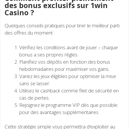
des bonus exclusifs sur 1win
Casino ?
Quelques conseils pratiques pour tirer le meilleur parti
des offres du moment :
Vérifiez les conditions avant de jouer – chaque
bonus a ses propres règles.
Planifiez vos dépôts en fonction des bonus
hebdomadaires pour maximiser vos gains.
Variez les jeux éligibles pour optimiser la mise
sans se lasser.
Utilisez le cashback comme filet de sécurité en
cas de pertes.
Rejoignez le programme VIP dès que possible
pour des avantages supplémentaires.
Cette stratégie simple vous permettra d’exploiter au