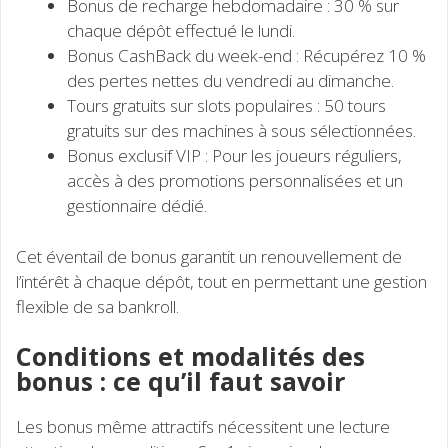
Bonus de recharge hebdomadaire : 30 % sur
chaque dépôt effectué le lundi.
Bonus CashBack du week-end : Récupérez 10 %
des pertes nettes du vendredi au dimanche.
Tours gratuits sur slots populaires : 50 tours
gratuits sur des machines à sous sélectionnées.
Bonus exclusif VIP : Pour les joueurs réguliers,
accès à des promotions personnalisées et un
gestionnaire dédié.
Cet éventail de bonus garantit un renouvellement de
l’intérêt à chaque dépôt, tout en permettant une gestion
flexible de sa bankroll.
Conditions et modalités des
bonus : ce qu’il faut savoir
Les bonus même attractifs nécessitent une lecture