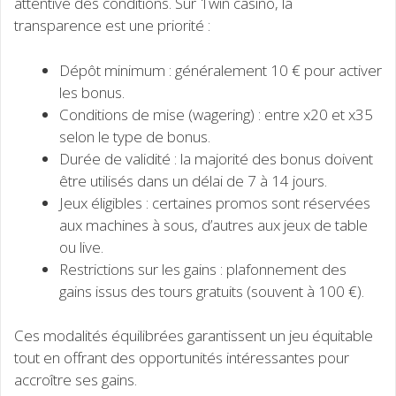
attentive des conditions. Sur 1win casino, la
transparence est une priorité :
Dépôt minimum : généralement 10 € pour activer
les bonus.
Conditions de mise (wagering) : entre x20 et x35
selon le type de bonus.
Durée de validité : la majorité des bonus doivent
être utilisés dans un délai de 7 à 14 jours.
Jeux éligibles : certaines promos sont réservées
aux machines à sous, d’autres aux jeux de table
ou live.
Restrictions sur les gains : plafonnement des
gains issus des tours gratuits (souvent à 100 €).
Ces modalités équilibrées garantissent un jeu équitable
tout en offrant des opportunités intéressantes pour
accroître ses gains.