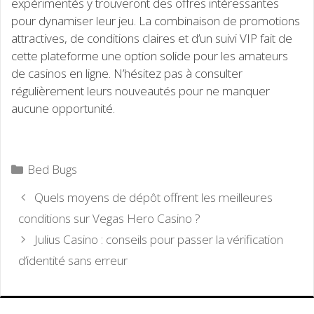
expérimentés y trouveront des offres intéressantes
pour dynamiser leur jeu. La combinaison de promotions
attractives, de conditions claires et d’un suivi VIP fait de
cette plateforme une option solide pour les amateurs
de casinos en ligne. N’hésitez pas à consulter
régulièrement leurs nouveautés pour ne manquer
aucune opportunité.
Categories
Bed Bugs
Quels moyens de dépôt offrent les meilleures
conditions sur Vegas Hero Casino ?
Julius Casino : conseils pour passer la vérification
d’identité sans erreur