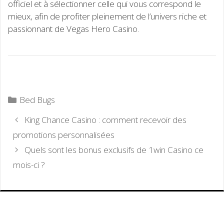
officiel et à sélectionner celle qui vous correspond le
mieux, afin de profiter pleinement de l’univers riche et
passionnant de Vegas Hero Casino.
Categories
Bed Bugs
King Chance Casino : comment recevoir des
promotions personnalisées
Quels sont les bonus exclusifs de 1win Casino ce
mois-ci ?