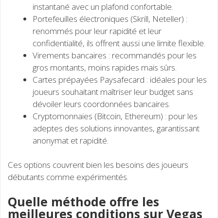
instantané avec un plafond confortable.
Portefeuilles électroniques (Skrill, Neteller) :
renommés pour leur rapidité et leur
confidentialité, ils offrent aussi une limite flexible.
Virements bancaires : recommandés pour les
gros montants, moins rapides mais sûrs.
Cartes prépayées Paysafecard : idéales pour les
joueurs souhaitant maîtriser leur budget sans
dévoiler leurs coordonnées bancaires.
Cryptomonnaies (Bitcoin, Ethereum) : pour les
adeptes des solutions innovantes, garantissant
anonymat et rapidité.
Ces options couvrent bien les besoins des joueurs
débutants comme expérimentés.
Quelle méthode offre les
meilleures conditions sur Vegas