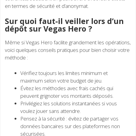
en termes de sécurité et d’anonymat.
Sur quoi faut-il veiller lors d’un
dépôt sur Vegas Hero ?
Même si Vegas Hero facilite grandement les opérations,
voici quelques conseils pratiques pour bien choisir votre
méthode :
Vérifiez toujours les limites minimum et
maximum selon votre budget de jeu.
Évitez les méthodes avec frais cachés qui
peuvent grignoter vos montants déposés.
Privilégiez les solutions instantanées si vous
voulez jouer sans attendre.
Pensez à la sécurité : évitez de partager vos
données bancaires sur des plateformes non
sécurisées.