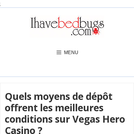
Skip
;
to
content
MENU
Quels moyens de dépôt
offrent les meilleures
conditions sur Vegas Hero
Casino ?